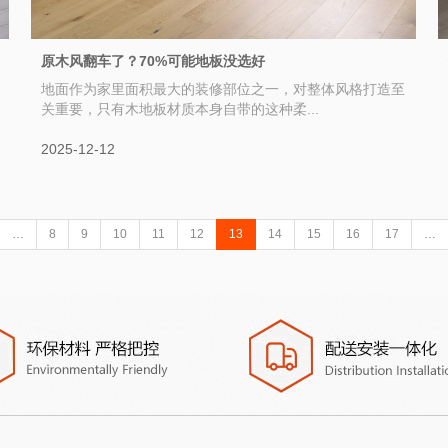
原木风翻车了？70%可能地板没选好
地面作为家里面积最大的装修部位之一，对整体风格打造至
关重要，只有木地板材质本身自带的这种柔...
2025-12-12
…
8
9
10
11
12
13
14
15
16
17
…