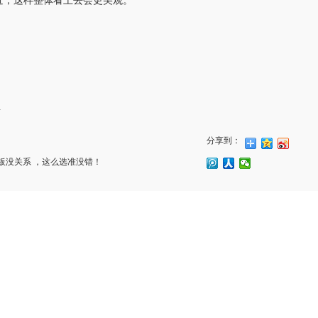
近，这样整体看上去会
更
美观。
.
分享到：
板没关系 ，这么选准没错！