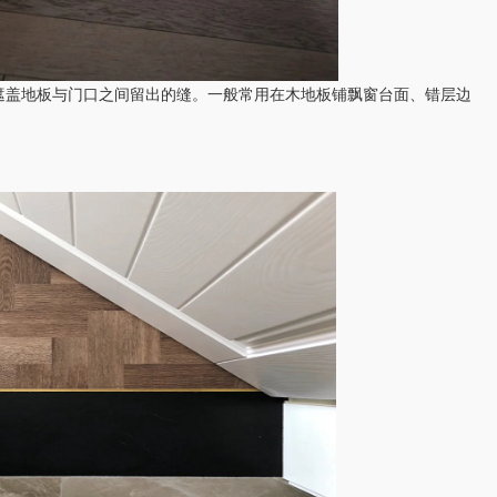
盖地板与门口之间留出的缝。一般常用在木地板铺飘窗台面、错层边