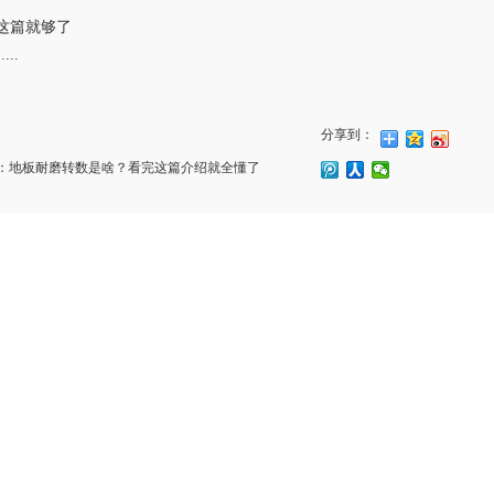
这篇就够了
..
分享到：
：
地板耐磨转数是啥？看完这篇介绍就全懂了