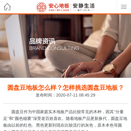
圆盘豆地板怎么样？怎样挑选圆盘豆地板？
发布时间：2020-07-11 08:45:29
圆盘豆作为中国家庭实木地板产品比较常见的木种，因其
“分量
足”和“颜色稳重”深受老百姓喜欢
。
随着
地板产品更新换代
，圆盘豆
地
板由以前的
红色、黑色
更新到现在比较流行的
灰色
，
原木本色
等颜