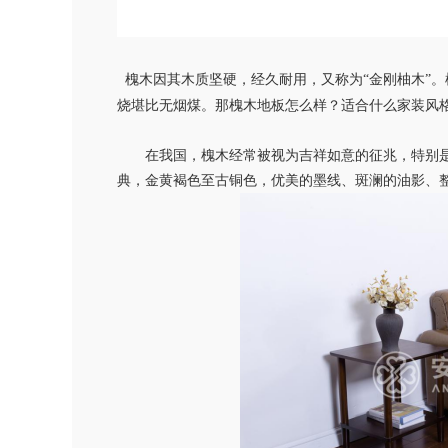
槐木因其木质坚硬，经久耐用，又称为
“金刚柚木”
烧堪比无烟煤。那槐木地板怎么样？适合什么家装风
在我国，槐木经常被视为吉祥如意的征兆，特别
典，金黄褐色至古铜色，优美的墨线、斑澜的油影、