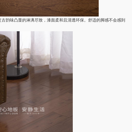
古韵味凸显的淋漓尽致，漆面柔和且清透环保。舒适的脚感不会感到