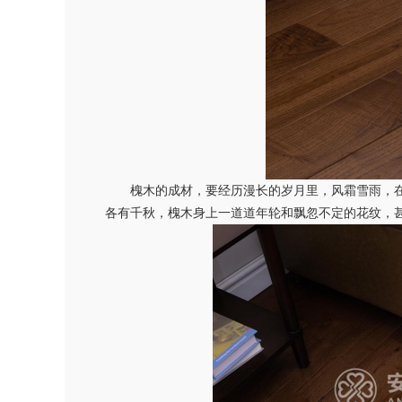
槐木的成材，要经历漫长的岁月里，风霜雪雨，在
各有千秋，槐木身上一道道年轮和飘忽不定的花纹，