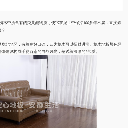
。槐木中所含有的类黄酮物质可使它在泥土中保持
多年不腐，直接燃
100
格？
是华北地区，有着良好口碑，认为槐木可以招财进宝。槐木地板颜色经
整体铺设构成千姿百态的自然风光，蕴透着深厚的*气质
。