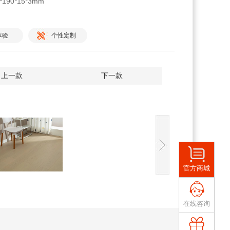
190*15*3mm
体验
个性定制
上一款
下一款
官方商城
在线咨询