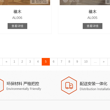
橡木
橡木
AL006
AL005
查看详情
查看详情
«
1
2
3
4
5
6
7
8
9
10
…
»