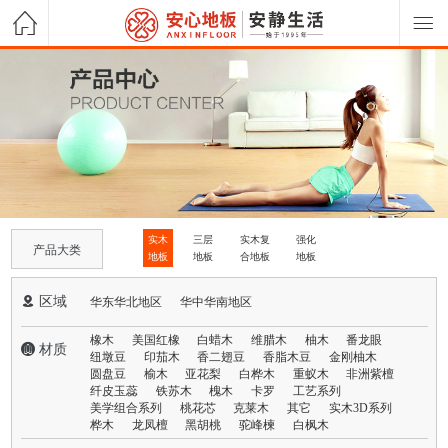
实木
三层
实木复
强化
产品大类
地板
地板
合地板
地板
 区域
华东华北地区
华中华南地区
橡木
美国红橡
白蜡木
维腊木
柚木
番龙眼
 材质
纽墩豆
印茄木
香二翅豆
香脂木豆
金刚柚木
圆盘豆
榆木
亚花梨
白桦木
重蚁木
非洲紫檀
纤皮玉蕊
铁苏木
槐木
卡罗
工艺系列
美学组合系列
桃花芯
克莱木
其它
实木3D系列
桦木
龙凤檀
黑胡桃
驼峰楝
白枫木