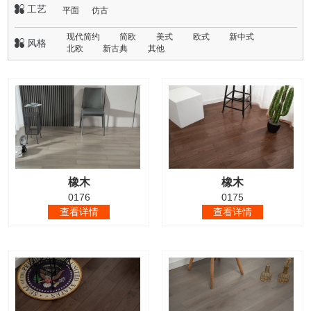
 工艺
平面
仿古
现代简约
简欧
美式
欧式
新中式
 风格
北欧
新古典
其他
橡木
橡木
0176
0175
查看详情
查看详情