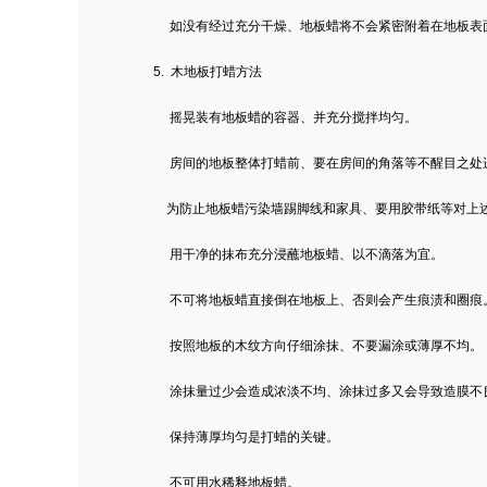
如没有经过充分干燥、地板蜡将不会紧密附着在地板表面
5.
木地板打蜡
方法
摇晃装有地板蜡的容器、并充分搅拌均匀。
房间的地板整体打蜡前、要在房间的角落等不醒目之处进
为防止地板蜡污染墙踢脚线和家具、要用胶带纸等对上述
用干净的抹布充分浸蘸地板蜡、以不滴落为宜。
不可将地板蜡直接倒在地板上、否则会产生痕渍和圈痕
按照地板的木纹方向仔细涂抹、不要漏涂或薄厚不均。
涂抹量过少会造成浓淡不均、涂抹过多又会导致造膜不
保持薄厚均匀是打蜡的关键。
不可用水稀释地板蜡。