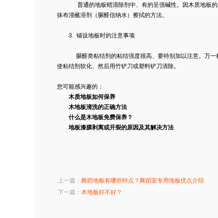
普通的地板蜡清除剂中、有的呈强碱性。因木质地板的材料
抹布浸蘸溶剂（脲醛信纳水）擦拭的方法。
3. 铺设地板时的注意事项
脲醛类粘结剂的粘结强度很高、要特别加以注意。万一粘附
使粘结剂软化、然后用竹铲刀或塑料铲刀清除。
您可能感兴趣的：
木质地板如何保养
木地板清洗的正确方法
什么是木地板免费保养？
地板漆膜剥离或开裂的原因及其解决方法
上一篇：
舞蹈地板有哪些特点？舞蹈室专用地板优点介绍
下一篇：
木地板好不好？