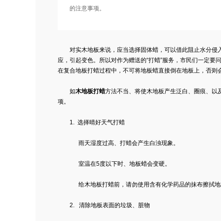
的注意事项。
对
实木地板
来说，应当选择固体蜡，可以借此阻止水分侵
应，引起变色。所以对作为赠送的“打蜡”服务，市民们一定要
在复合地板打蜡过程中，不可将
地板蜡
直接倒在地板上，否则
如
木地板打蜡
方法不当、将使木地板产生泛白、圈痕、以
项。
1. 选择晴好天气打蜡
雨天湿度过高、打蜡会产生白浊现象。
室温在5度以下时、地板蜡会变硬。
给木地板打蜡前，请勿使用含有化学药品的抹布擦拭地板
2. 清除地板表面的垃圾、脏物