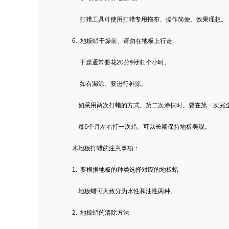
打蜡工具可使用打蜡专用拖布、操作简便、效果理想。
6. 地板蜡干燥前、请勿在地板上行走
干燥通常要花20分钟到1个小时。
如有漏涂、要进行补涂。
如采用两次打蜡的方式、第二次涂抹时、要在第一次完全
每6个月左右打一次蜡、可以长期保持地板美观。
木地板打蜡
的注意事项：
1. 要根据地板的种类选择对应的地板蜡
地板蜡可大致分为水性和油性两种。
2. 地板蜡的清除方法