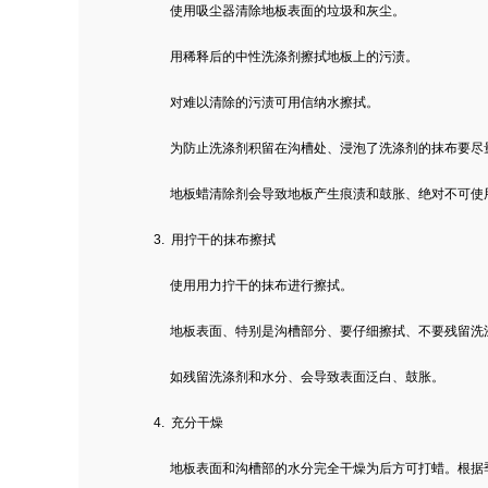
使用吸尘器清除地板表面的垃圾和灰尘。
用稀释后的中性洗涤剂擦拭地板上的污渍。
对难以清除的污渍可用信纳水擦拭。
为防止洗涤剂积留在沟槽处、浸泡了洗涤剂的抹布要尽
地板蜡清除剂会导致地板产生痕渍和鼓胀、绝对不可使
3. 用拧干的抹布擦拭
使用用力拧干的抹布进行擦拭。
地板表面、特别是沟槽部分、要仔细擦拭、不要残留洗
如残留洗涤剂和水分、会导致表面泛白、鼓胀。
4. 充分干燥
地板表面和沟槽部的水分完全干燥为后方可打蜡。根据季