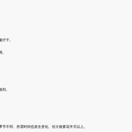
量拧干。
用。
涤剂。
节不同、所需时间也发生变化、但大致要花半天以上。