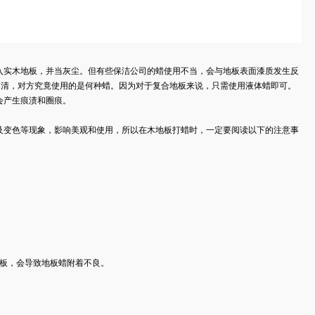
入实木地板，并当灰尘。但有些保洁公司的蜡使用不当，会与地板表面漆质发生反
问清，对方究竟使用的是何种蜡。因为对于复合地板来说，只需使用液体蜡即可。
会产生痕渍和圈痕。
及变色等现象，影响美观和使用，所以在
木地板打蜡
时，一定要阅读以下的注意事
，会导致地板蜡附着不良。