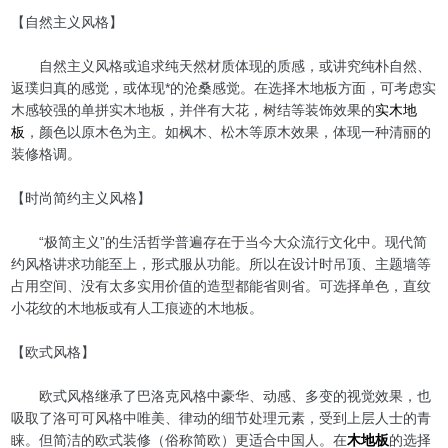
【自然主义风格】
自然主义风格或追求纯天然材质体现的质感，或讲究纯朴自然、
返璞归真的感觉，或体现*的沧桑感觉。在选择木地板方面，可考虑实
木感较强的单拼实木地板，并伴有大花，树结等装饰效果的
实木地
板
，颜色以原木色为主。如枫木、松木等原木效果，体现一种清丽的
装修格调。
【时尚简约主义风格】
“极简主义”的生活哲学普遍存在于当今大众流行文化中。现代简
约风格讲求功能至上，形式服从功能。所以在设计时吊顶、主题墙等
占用空间、没有太多实用价值的造型都能省则省。可选择单色，直纹
小花纹的木地板或有人工痕迹的木地板。
【欧式风格】
欧式风格继承了巴洛克风格中豪华、动感、多变的视觉效果，也
吸取了洛可可风格中唯美、律动的细节处理元素，受到上层人士的青
睐。但简洁的欧式装修（俗称简欧）更适合中国人。在
木地板
的选择