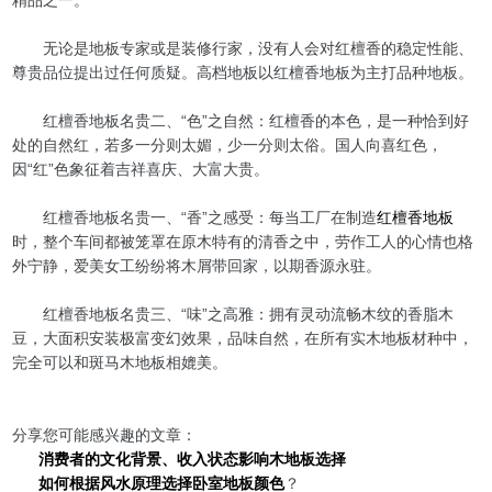
无论是地板专家或是装修行家，没有人会对红檀香的稳定性能、
尊贵品位提出过任何质疑。高档地板以红檀香地板为主打品种地板。
红檀香地板名贵二、“色”之自然：红檀香的本色，是一种恰到好
处的自然红，若多一分则太媚，少一分则太俗。国人向喜红色，
因“红”色象征着吉祥喜庆、大富大贵。
红檀香地板名贵一、“香”之感受：每当工厂在制造
红檀香地板
时，整个车间都被笼罩在原木特有的清香之中，劳作工人的心情也格
外宁静，爱美女工纷纷将木屑带回家，以期香源永驻。
红檀香地板名贵三、“味”之高雅：拥有灵动流畅木纹的香脂木
豆，大面积安装极富变幻效果，品味自然，在所有实木地板材种中，
完全可以和斑马木地板相媲美。
分享您可能感兴趣的文章：
消费者的文化背景、收入状态影响木地板选择
如何根据风水原理选择卧室地板颜色
？