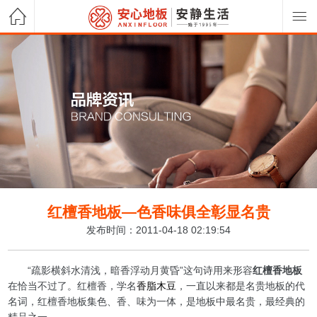
红檀香地板—色香味俱全彰显名贵
发布时间：2011-04-18 02:19:54
“疏影横斜水清浅，暗香浮动月黄昏”这句诗用来形容
红檀香地板
在恰当不过了。红檀香，学名
香脂木豆
，一直以来都是名贵地板的代
名词，红檀香地板集色、香、味为一体，是地板中最名贵，最经典的
精品之一。