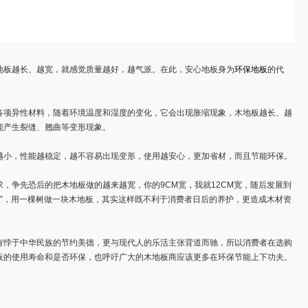
地板越长、越宽，就感觉质量越好，越气派。在此，安心地板身为
环保地板
的代
各项异性材料，随着环境温度和湿度的变化，它会出现胀缩现象，木地板越长、越
能产生裂缝、翘曲等变形现象。
小，性能越稳定，越不容易出现变形，使用越安心，更加省材，而且节能环保。
，争先恐后的把木地板做的越来越宽，你的9CM宽，我就12CM宽，随后发展到
木地板”，用一棵树做一块木地板，其实这样既不利于消费者日后的养护，更造成木材资
悖于中华民族的节约美德，更与现代人的乐活主张背道而驰，所以消费者在选购
板
的使用寿命和是否环保，也呼吁广大的木地板商应该更多在环保节能上下功夫。