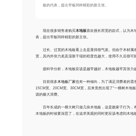
板的代表，提出窄板同样精彩的新主张。
现在很多销售者购买
木地板
喜欢挑长而宽的款式，认为木
表，提出窄板同样精彩的新主张。
过长、过宽的
木地板
看上去是显得很气派。但由于木材属
宽，其内外张力差及湿胀干缩的程度也越大，使用不久后很可
据科学分析，木地板应该是越窄越好，木地板越窄其张力越
目前很多
木地板厂家
也有一种倾向，为了满足消费者的需求
15CM宽、20CM宽、30CM宽，后来竟然出现了“一棵树
源的极大浪费。
百年长成的一棵大树只做几块木地板，这是败家子行为，有
木地板的时候要深思了，在追求美观的同时更应该考虑到
木地